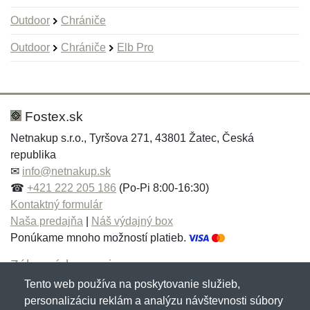
Outdoor
Chrániče
Outdoor
Chrániče
Elb Pro
Nová recenzia
Nová otázka
Hodnotenie:
Meno:
*
*
Fostex.sk
Netnakup s.r.o., Tyršova 271, 43801 Žatec, Česká
republika
Meno:
E-mail:
*
*
✉
info@netnakup.sk
☎
+421 222 205 186
(Po-Pi 8:00-16:30)
Kontaktný formulár
Naša predajňa
|
Náš výdajný box
E-mail:
*
Ponúkame mnoho možností platieb.
Správa
*
Zákaznícky servis
Tento web používa na poskytovanie služieb,
Novinky emailom
personalizáciu reklám a analýzu návštevnosti súbory
Správa
*