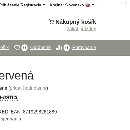
Prihlásenie/Registrácia
Krajina:
Slovensko
Nákupný košík
zatiaľ prázdny
ošík
Obľúbené
Porovnanie
0
0
červená
ené (
pridať hodnotenie
)
KRED, EAN: 8719298261889
objednania