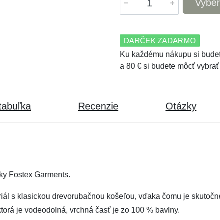
Vyber
DARČEK ZADARMO
Ku každému nákupu si budet
a 80 € si budete môcť vybrať
tabuľka
Recenzie
Otázky
ky Fostex Garments.
riál s klasickou drevorubačnou košeľou, vďaka čomu je skutočn
torá je vodeodolná, vrchná časť je zo 100 % bavlny.