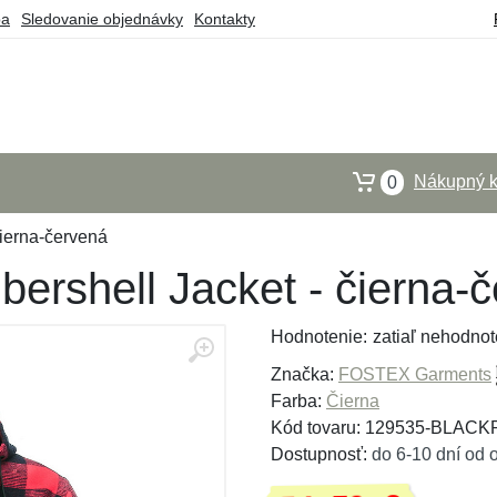
ba
Sledovanie objednávky
Kontakty
Nákupný k
0
ierna-červená
ershell Jacket - čierna-
Hodnotenie:
zatiaľ nehodnot
Značka:
FOSTEX Garments
Farba:
Čierna
Kód tovaru: 129535-BLAC
Dostupnosť:
do 6-10 dní od 