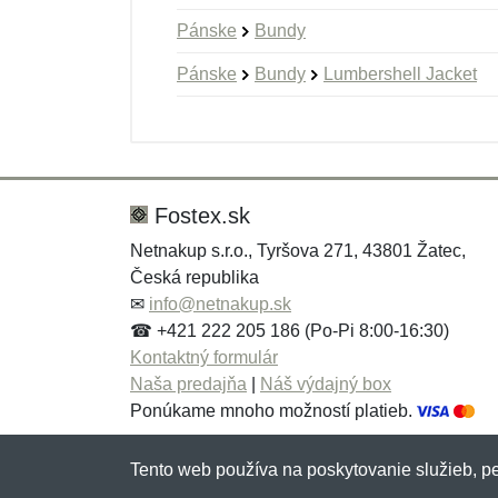
Pánske
Bundy
Pánske
Bundy
Lumbershell Jacket
Nová recenzia
Nová otázka
Hodnotenie:
Meno:
*
*
Fostex.sk
Netnakup s.r.o., Tyršova 271, 43801 Žatec,
Česká republika
Správa
Správa
*
*
✉
info@netnakup.sk
☎ +421 222 205 186 (Po-Pi 8:00-16:30)
Kontaktný formulár
Naša predajňa
|
Náš výdajný box
Ponúkame mnoho možností platieb.
Tento web používa na poskytovanie služieb, pe