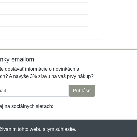
inky emailom
e dostávať informácie o novinkách a
ch? A navyše 3% zľavu na váš prvý nákup?
l:
Prihlásiť
j na sociálnych sieťach:
žívaním tohto webu s tým súhlasíte.