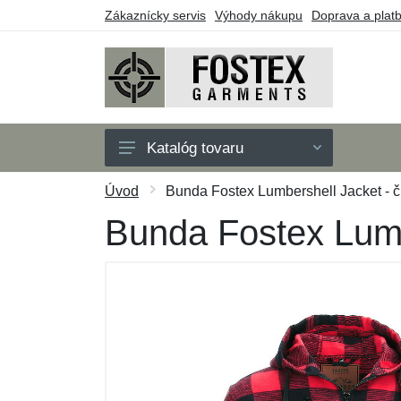
Zákaznícky servis
Výhody nákupu
Doprava a plat
Katalóg tovaru
Pánske
Úvod
Bunda Fostex Lumbershell Jacket - č
Detské
Bunda Fostex Lumb
Doplnky
Outdoor
Obuv
Taktické vybavenie
Darčekové poukazy