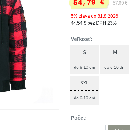
54,79 €
57,69 €
5% zľava do 31.8.2026
44,54 € bez DPH 23%
Veľkosť:
S
M
do 6-10 dní
do 6-10 dní
3XL
do 6-10 dní
Počet: