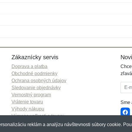
Meno:
E-mail:
*
*
E-mail:
*
Zákaznícky servis
Nov
Doprava a platba
Chcet
Obchodné podmienky
zľavá
Ochrana osobných údajov
E-mai
Sledovanie objednávky
Vernostný program
Vrátenie tovaru
Sme a
Výhody nákupu
Výmena veľkosti a tovaru
Viac informácií...
rsonalizáciu reklám a analýzu návštevnosti súbory cookie. Pou