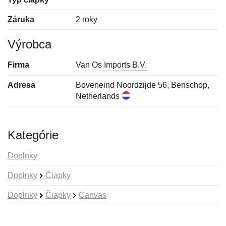
Záruka
2 roky
Výrobca
Firma
Van Os Imports B.V.
Adresa
Boveneind Noordzijde 56, Benschop,
Netherlands
Kategórie
Doplnky
Doplnky
Čiapky
Doplnky
Čiapky
Canvas
Nová recenzia
Nová otázka