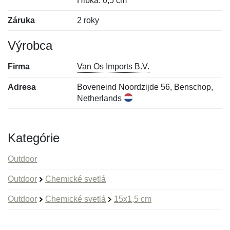
Hĺbka: 0,5 cm
Záruka
2 roky
Výrobca
Firma
Van Os Imports B.V.
Adresa
Boveneind Noordzijde 56, Benschop,
Netherlands
Kategórie
Outdoor
Outdoor
Chemické svetlá
Outdoor
Chemické svetlá
15x1,5 cm
Nová recenzia
Nová otázka