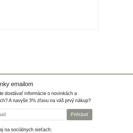
inky emailom
e dostávať informácie o novinkách a
ch? A navyše 3% zľavu na váš prvý nákup?
l:
Prihlásiť
j na sociálnych sieťach: