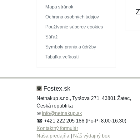
Výpredaj
Mapa stránok
Z
Ochrana osobných údajov
Používanie súborov cookies
Súťaž
Symboly prania a údržby
Tabuľka veľkostí
Fostex.sk
Netnakup s.r.o., Tyršova 271, 43801 Žatec,
Česká republika
✉
info@netnakup.sk
☎ +421 222 205 186 (Po-Pi 8:00-16:30)
Kontaktný formulár
Naša predajňa
|
Náš výdajný box