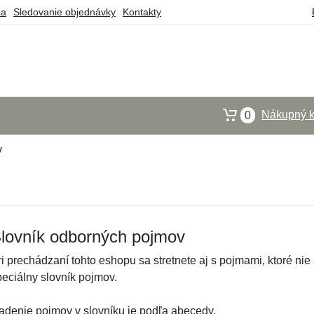
ba
Sledovanie objednávky
Kontakty
Nákupný k
0
v
lovník odborných pojmov
ri prechádzaní tohto eshopu sa stretnete aj s pojmami, ktoré nie
peciálny slovník pojmov.
adenie pojmov v slovníku je podľa abecedy.