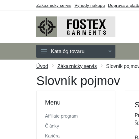
Zákaznícky servis
Výhody nákupu
Doprava a plat
Katalóg tovaru
Pánske
Úvod
Zákaznícky servis
Slovník pojmo
Detské
Slovník pojmov
Doplnky
Outdoor
Menu
S
Obuv
P
Affiliate program
Taktické vybavenie
š
Články
Darčekové poukazy
Kariéra
R