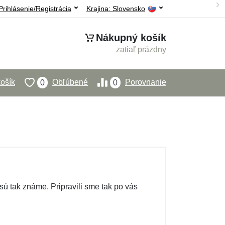
Prihlásenie/Registrácia
Krajina:
Slovensko
Nákupný košík
zatiaľ prázdny
ošík
Obľúbené
Porovnanie
0
0
 sú tak známe. Pripravili sme tak po vás