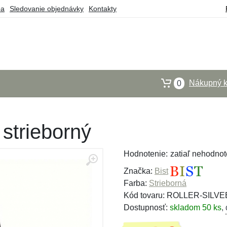
ba
Sledovanie objednávky
Kontakty
Nákupný k
0
 strieborný
Hodnotenie:
zatiaľ nehodnot
Značka:
Bist
Farba:
Strieborná
Kód tovaru: ROLLER-SILVE
Dostupnosť:
skladom 50 ks
,