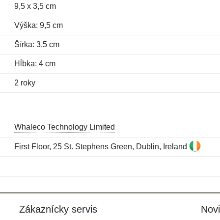
9,5 x 3,5 cm
Výška: 9,5 cm
Šírka: 3,5 cm
Hĺbka: 4 cm
2 roky
Whaleco Technology Limited
First Floor, 25 St. Stephens Green, Dublin, Ireland
Meno:
E-mail:
*
*
E-mail:
*
Zákaznícky servis
Nov