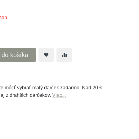
sob
ť do košíka
e môcť vybrať malý darček zadarmo. Nad 20 €
 aj z drahších darčekov.
Viac...