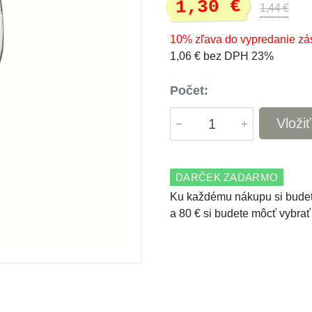
1,30 €
1,44 €
10% zľava do vypredanie zá
1,06 € bez DPH 23%
Počet:
Vloži
DARČEK ZADARMO
Ku každému nákupu si budet
a 80 € si budete môcť vybrať