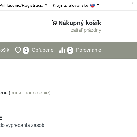
Prihlásenie/Registrácia
Krajina:
Slovensko
Nákupný košík
zatiaľ prázdny
ošík
Obľúbené
Porovnanie
0
0
ené (
pridať hodnotenie
)
E
do vypredania zásob