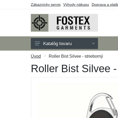
Zákaznícky servis
Výhody nákupu
Doprava a plat
Katalóg tovaru
Pánske
Úvod
Roller Bist Silvee - strieborný
Detské
Roller Bist Silvee -
Doplnky
Outdoor
Obuv
Taktické vybavenie
Darčekové poukazy