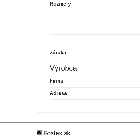
Rozmery
Záruka
Výrobca
Firma
Adresa
Nová recenzia
Nová otázka
Hodnotenie:
Meno:
*
*
Fostex.sk